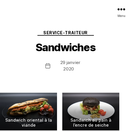
Menu
Catégories
SERVICE-TRAITEUR
Sandwiches
29 janvier
Date
2020
de
l’article
Sandwich oriental à la
Sandwich au pain à
viande
l’encre de seiche